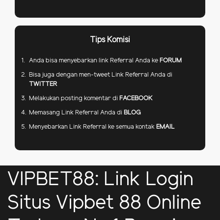
Tips Komisi
1.
Anda bisa menyebarkan link Referral Anda ke
FORUM
2.
Bisa juga dengan men-tweet Link Referral Anda di
TWITTER
3.
Melakukan posting komentar di
FACEBOOK
4.
Memasang Link Referral Anda di
BLOG
5.
Menyebarkan Link Referral ke semua kontak
EMAIL
VIPBET88: Link Login
Situs Vipbet 88 Online