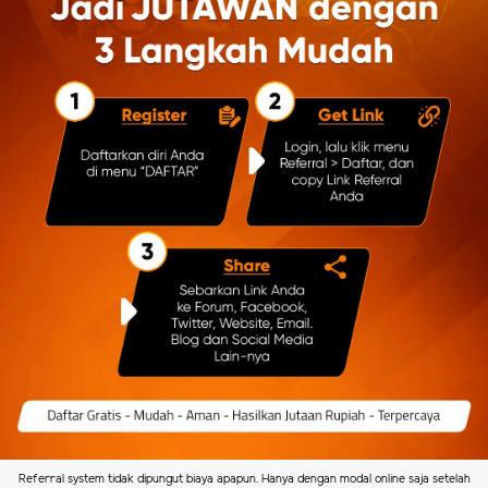
Referral system tidak dipungut biaya apapun. Hanya dengan modal online saja setelah